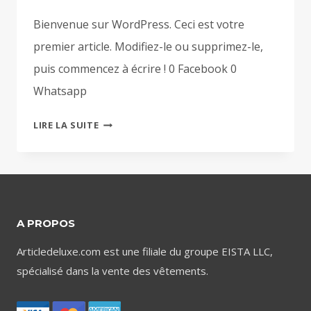
Bienvenue sur WordPress. Ceci est votre
premier article. Modifiez-le ou supprimez-le,
puis commencez à écrire ! 0 Facebook 0
Whatsapp
BONJOUR
LIRE LA SUITE
TOUT
LE
MONDE !
A PROPOS
Articledeluxe.com est une filiale du groupe EISTA LLC,
spécialisé dans la vente des vêtements.